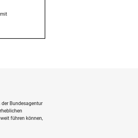
omit
s der Bundesagentur
erheblichen
weit führen können,