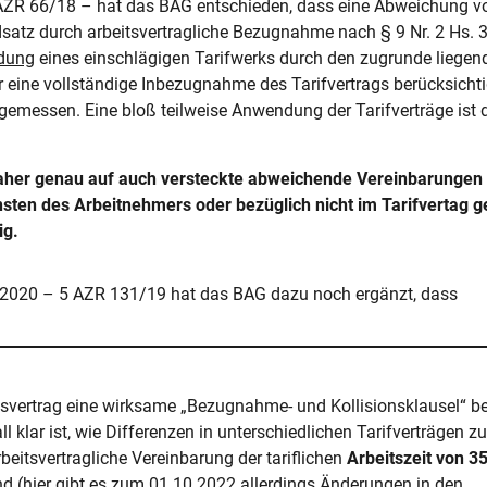
AZR 66/18 – hat das BAG entschieden, dass eine Abweichung 
satz durch arbeitsvertragliche Bezugnahme nach § 9 Nr. 2 Hs. 3
ndung
eines einschlägigen Tarifwerks durch den zugrunde liegend
r eine vollständige Inbezugnahme des Tarifvertrags berücksichti
emessen. Eine bloß teilweise Anwendung der Tarifverträge ist 
daher genau auf auch versteckte abweichende Vereinbarungen 
nsten des Arbeitnehmers oder bezüglich nicht im Tarifvertag g
ig.
2.2020 – 5 AZR 131/19 hat das BAG dazu noch ergänzt, dass
tsvertrag eine wirksame „Bezugnahme- und Kollisionsklausel“ be
ll klar ist, wie Differenzen in unterschiedlichen Tarifverträgen z
beitsvertragliche Vereinbarung der tariflichen
Arbeitszeit von 35
nd (hier gibt es zum 01.10.2022 allerdings Änderungen in den