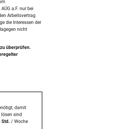
vom
 AÜG a.F. nur bei
en Arbeitsvertrag
ge die Interessen der
dagegen nicht
zu überprüfen.
eregelter
nötigt, damit
u lösen sind
 Std.
/ Woche