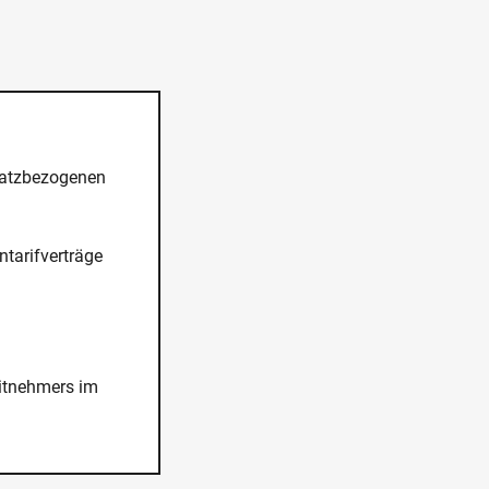
nsatzbezogenen
ntarifverträge
eitnehmers im