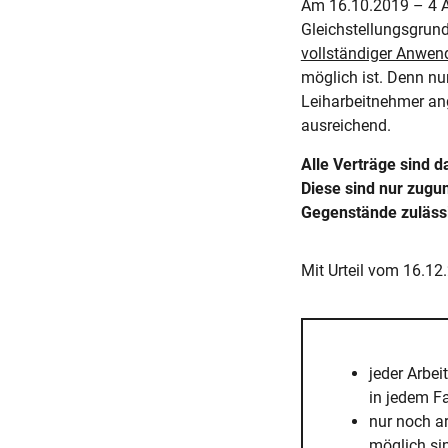
Am 16.10.2019 – 4 
Gleichstellungsgrund
vollständiger Anwe
möglich ist. Denn nu
Leiharbeitnehmer ang
ausreichend.
Alle Verträge sind 
Diese sind nur zugu
Gegenstände zuläss
Mit Urteil vom 16.1
jeder Arbei
in jedem Fa
nur noch ar
möglich si