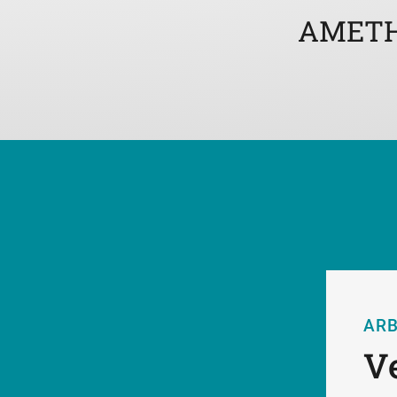
AMETHY
AR
V