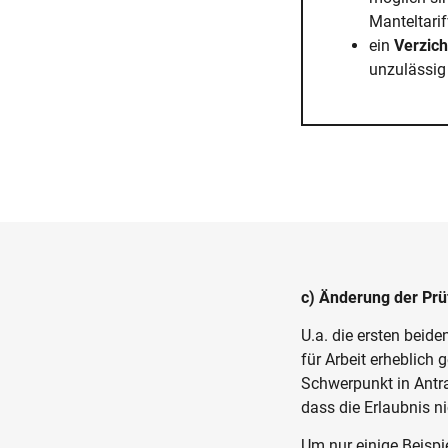
Manteltarif
ein
Verzich
unzulässig 
c) Änderung der Prü
U.a. die ersten beid
für Arbeit erheblich 
Schwerpunkt in Antra
dass die Erlaubnis ni
Um nur einige Beispi