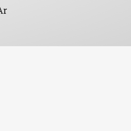
A
r
b
e
i
t
n
e